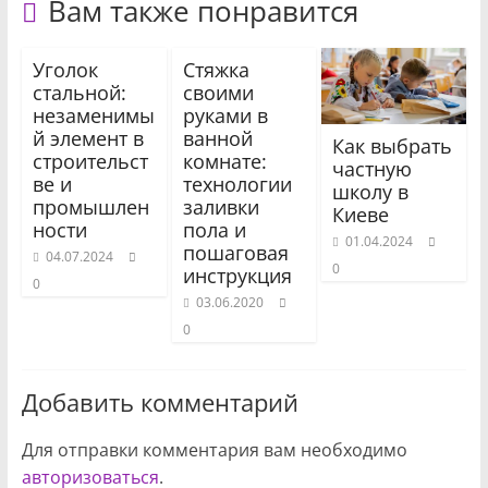
Вам также понравится
Уголок
Стяжка
стальной:
своими
незаменимы
руками в
й элемент в
ванной
Как выбрать
строительст
комнате:
частную
ве и
технологии
школу в
промышлен
заливки
Киеве
ности
пола и
01.04.2024
пошаговая
04.07.2024
0
инструкция
0
03.06.2020
0
Добавить комментарий
Для отправки комментария вам необходимо
авторизоваться
.