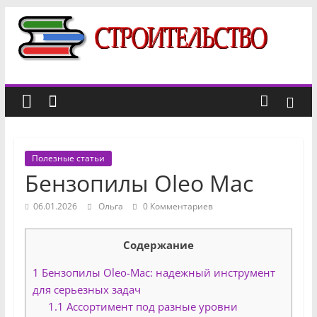
Перейти
к
Строительный
содержимому
портал
новости,
отзывы,
Полезные статьи
факты
Бензопилы Oleo Mac
о
строительстве
06.01.2026
Ольга
0 Комментариев
Содержание
1
Бензопилы Oleo-Mac: надежный инструмент
для серьезных задач
1.1
Ассортимент под разные уровни