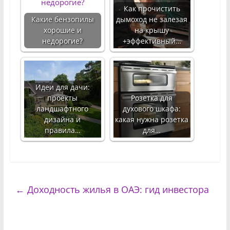
Как прочистить
Какие бензопилы
дымоход не залезая
хорошие и
на крышу
недорогие?
+эффективный…
Идеи для дачи:
проекты
Розетка для
ландшафтного
духового шкафа:
дизайна и
какая нужна розетка
правила…
для…
←
Доходность жилья в ОАЭ: гид инвестора