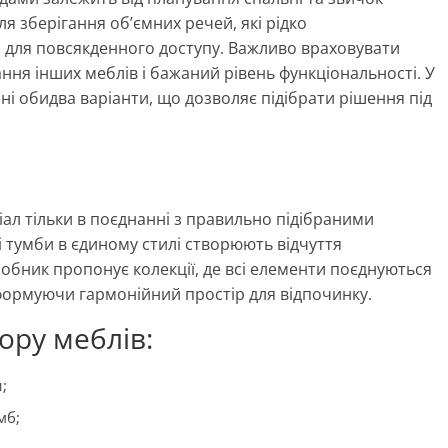
ля зберігання об’ємних речей, які рідко
і для повсякденного доступу. Важливо враховувати
ння інших меблів і бажаний рівень функціональності. У
і обидва варіанти, що дозволяє підібрати рішення під
іал тільки в поєднанні з правильно підібраними
 тумби в єдиному стилі створюють відчуття
робник пропонує колекції, де всі елементи поєднуються
формуючи гармонійний простір для відпочинку.
ору меблів:
;
мб;