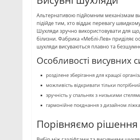
Альтернативою підйомним механізмам ви
підійде тим, хто віддає перевагу швидком
Шухляди зручно використовувати для щоде
білизни. Фабрика «Меблі-Лев» приділяє о
шухляди висуваються плавно та безшумн
Особливості висувних с
розділене зберігання для кращої організа
можливість відкривати тільки потрібний 
зручність у спальнях з низькими стелям
гармонійне поєднання з дизайном ліжка
Порівняємо рішення
Вибір між газліфтами та висувними шухля