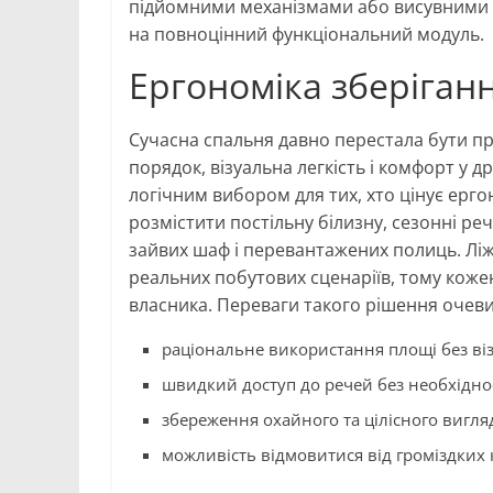
підйомними механізмами або висувними 
на повноцінний функціональний модуль.
Ергономіка зберіган
Сучасна спальня давно перестала бути про
порядок, візуальна легкість і комфорт у д
логічним вибором для тих, хто цінує ерг
розмістити постільну білизну, сезонні реч
зайвих шаф і перевантажених полиць. Лі
реальних побутових сценаріїв, тому кож
власника. Переваги такого рішення очеви
раціональне використання площі без віз
швидкий доступ до речей без необхіднос
збереження охайного та цілісного вигляд
можливість відмовитися від громіздких 