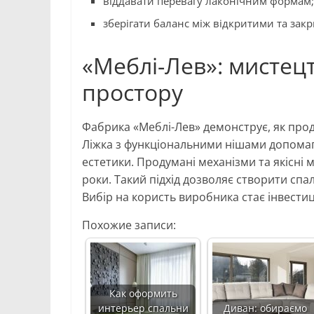
віддавати перевагу лаконічним формам;
зберігати баланс між відкритими та зак
«Меблі-Лев»: мистецт
простору
Фабрика «Меблі-Лев» демонструє, як прод
Ліжка з функціональними нішами допомаг
естетики. Продумані механізми та якісні 
роки. Такий підхід дозволяє створити спа
Вибір на користь виробника стає інвестиц
Похожие записи:
Как оформить
интерьер спальни
Диван: обираємо