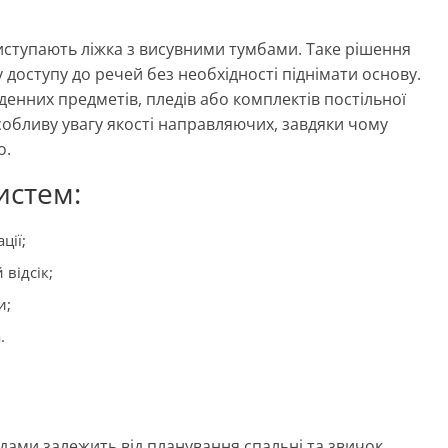
ступають ліжка з висувними тумбами. Таке рішення
у доступу до речей без необхідності піднімати основу.
нних предметів, пледів або комплектів постільної
собливу увагу якості направляючих, завдяки чому
о.
истем:
ції;
відсік;
и;
.
дами залежить від планування спальні та звичок