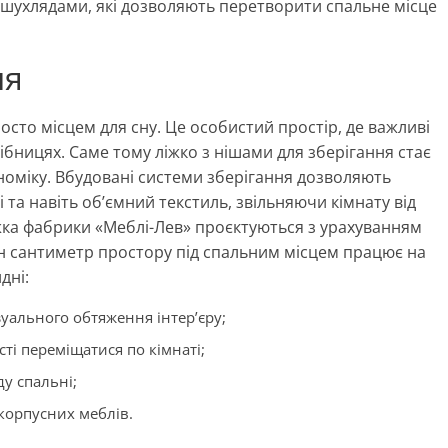
шухлядами, які дозволяють перетворити спальне місце
ня
сто місцем для сну. Це особистий простір, де важливі
рібницях. Саме тому ліжко з нішами для зберігання стає
ономіку. Вбудовані системи зберігання дозволяють
і та навіть об’ємний текстиль, звільняючи кімнату від
жка фабрики «Меблі-Лев» проєктуються з урахуванням
ен сантиметр простору під спальним місцем працює на
дні:
уального обтяження інтер’єру;
ті переміщатися по кімнаті;
у спальні;
корпусних меблів.