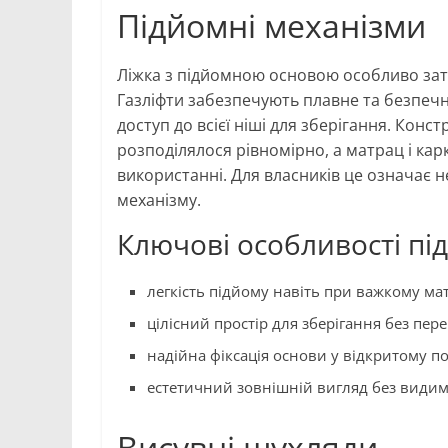
Підйомні механізми
Ліжка з підйомною основою особливо за
Газліфти забезпечують плавне та безпеч
доступ до всієї ніші для зберігання. Кон
розподілялося рівномірно, а матрац і кар
використанні. Для власників це означає не
механізму.
Ключові особливості пі
легкість підйому навіть при важкому мат
цілісний простір для зберігання без пер
надійна фіксація основи у відкритому п
естетичний зовнішній вигляд без видим
Висувні шухляди