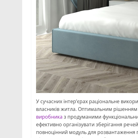
У сучасних інтер’єрах раціональне викор
власників житла. Оптимальним рішенням у
виробника
з продуманими функціональним
ефективно організувати зберігання рече
повноцінний модуль для розвантаження п