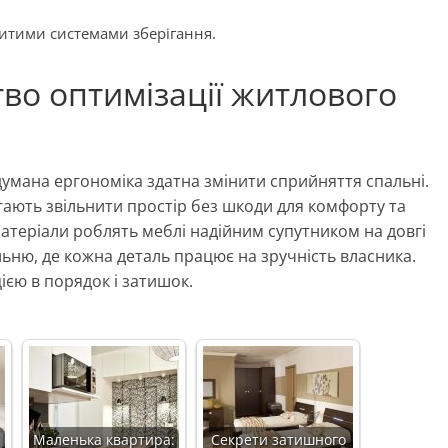
ритими системами зберігання.
во оптимізації житлового
умана ергономіка здатна змінити сприйняття спальні.
ають звільнити простір без шкоди для комфорту та
матеріали роблять меблі надійним супутником на довгі
льню, де кожна деталь працює на зручність власника.
ією в порядок і затишок.
Маленька квартира:
Секрети затишного