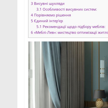
3
Висувні шухляди
3.1
Особливості висувних систем:
4
Порівняємо рішення
5
Єдиний інтер’єр
5.1
Рекомендації щодо підбору меблів:
6
«Меблі-Лев»: мистецтво оптимізації житл