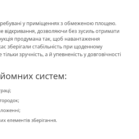
требувані у приміщеннях з обмеженою площею.
не відкривання, дозволяючи без зусиль отримати
струкція продумана так, щоб навантаження
кас зберігали стабільність при щоденному
 тільки зручність, а й упевненість у довговічності
дйомних систем:
раці;
егородок;
оложенні;
их елементів зберігання.