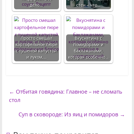
дело…
стен – что…
Просто смешал
Вкуснятина с
картофельное пюре
помидорами и
с тушеной капустой
баклажанами,
и луком,…
которая особенно…
←
Отбитая говядина: Главное – не сломать
стол
Суп в сковороде: Из яиц и помидоров
→