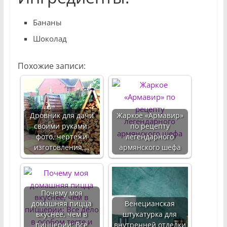
Бананы
Шоколад
Похожие записи:
Дровник для дачи
Жаркое «Армавир»
своими руками:
по рецепту
фото, чертежи
легендарного
изготовления,…
армянского шефа
Почему моя
домашняя пицца
Венецианская
вкуснее, чем в
штукатурка для
пиццерии: Все
внутренней отделки