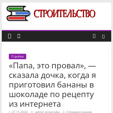
Перейти
к
Строительный
содержимому
портал
новости,
отзывы,
Стройка
факты
«Папа, это провал», —
о
строительстве
сказала дочка, когда я
приготовил бананы в
шоколаде по рецепту
из интернета
27.11.2024
admin_prostroiku
0 Комментариев