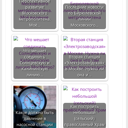
Перспективное
развитие
Последние новости
Московского
по Бирюлевской
метрополитена.
линии
Моё…
Московского…
Что мешает
соединить
Вторая станция
Солнцевскую и
«Электрозаводская»
Калининскую
в Москве. Нужна ли
линию…
она и…
Как построить
Какое должно быть
небольшой
давление в
(сельский)
насосной станции
православный Храм