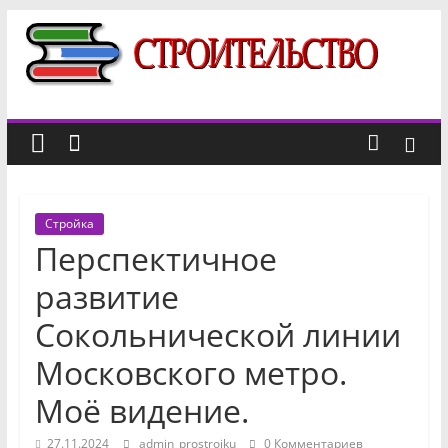
Перейти
к
Строительный
содержимому
портал
новости,
отзывы,
Стройка
факты
Перспектичное
о
строительстве
развитие
Сокольнической линии
Московского метро.
Моё видение.
27.11.2024
admin_prostroiku
0 Комментариев