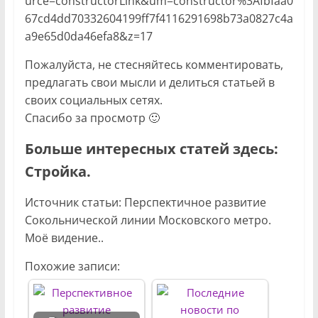
urce=constructorLink&um=constructor%3Afbfaa0
67cd4dd70332604199ff7f4116291698b73a0827c4a
a9e65d0da46efa8&z=17
Пожалуйста, не стесняйтесь комментировать,
предлагать свои мысли и делиться статьей в
своих социальных сетях.
Спасибо за просмотр 🙂
Больше интересных статей здесь:
Стройка.
Источник статьи: Перспектичное развитие
Сокольнической линии Московского метро.
Моё видение..
Похожие записи: