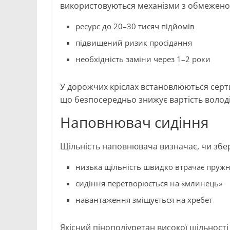
використовуються механізми з обмеженою
ресурс до 20–30 тисяч підйомів
підвищений ризик просідання
необхідність заміни через 1–2 роки
У дорожчих кріслах встановлюються серти
що безпосередньо знижує вартість волод
Наповнювач сидіння
Щільність наповнювача визначає, чи збе
низька щільність швидко втрачає пружн
сидіння перетворюється на «млинець»
навантаження зміщується на хребет
Якісний пінополіуретан високої щільност