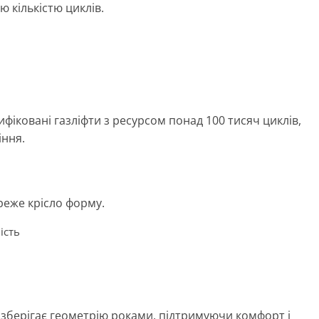
 кількістю циклів.
фіковані газліфти з ресурсом понад 100 тисяч циклів,
іння.
реже крісло форму.
ість
і зберігає геометрію роками, підтримуючи комфорт і