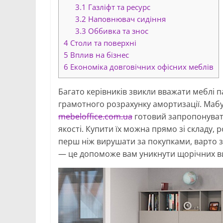
3.1
Газліфт та ресурс
3.2
Наповнювач сидіння
3.3
Оббивка та знос
4
Столи та поверхні
5
Вплив на бізнес
6
Економіка довговічних офісних меблів
Багато керівників звикли вважати меблі п
грамотного розрахунку амортизації. Мабу
mebeloffice.com.ua
готовий запропонуват
якості. Купити їх можна прямо зі складу, 
перш ніж вирушати за покупками, варто зр
— це допоможе вам уникнути щорічних ви