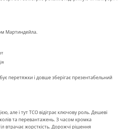
том Мартиндейла.
рт
ія
ебує перетяжки і довше зберігає презентабельний
єю, але і тут TCO відіграє ключову роль. Дешеві
сколів та перевантажень. З часом кромка
тіл втрачає жорсткість. Дорожчі рішення