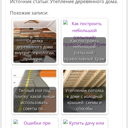
Источник статьи: Утепление деревянного дома.
Похожие записи:
Отделка
Как построить
деревянного дома
небольшой
внутри: технологии,
(сельский)
примеры,…
православный Храм
Теплый пол под
Утепление потолка
плитку: какой лучше
в доме с холодной
использовать,
крышей: схемы и
советы по…
способы