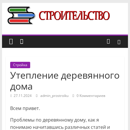
Перейти
к
Строительный
содержимому
портал
новости,
отзывы,
Стройка
факты
Утепление деревянного
о
строительстве
дома
27.11.2024
admin_prostroiku
0 Комментариев
Всем привет.
Проблемы по деревянному дому, как я
понимаю начитавшись различных статей и